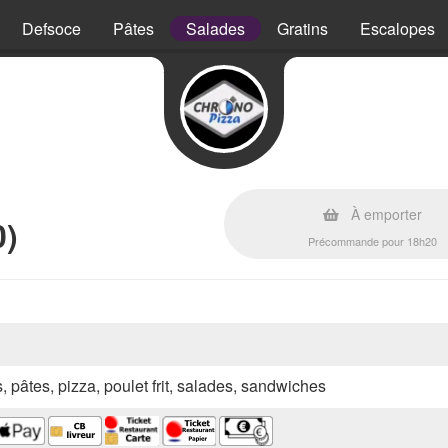
Defsoce
Pâtes
Salades
Gratins
Escalopes
À emporter
0)
Précommande pour 18h20
s, pâtes, pizza, poulet frit, salades, sandwiches