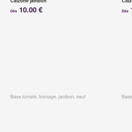
Calzone jambon
Calz
10.00 €
Dès
Dès
Base tomate, fromage, jambon, oeuf
Base