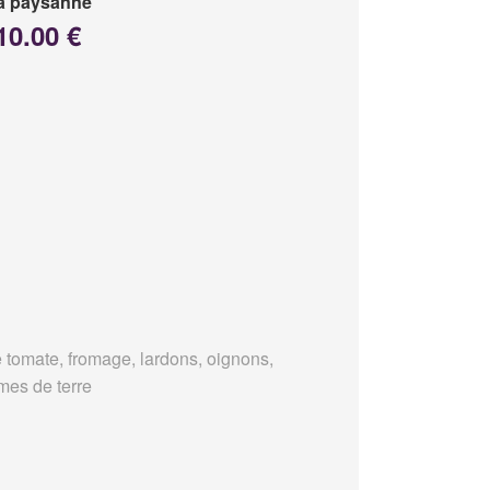
a paysanne
10.00 €
 tomate, fromage, lardons, oignons,
es de terre