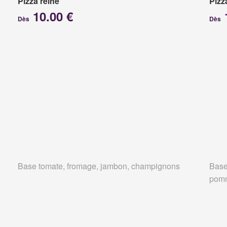
Pizza reine
Pizz
10.00 €
Dès
Dès
Base tomate, fromage, jambon, champignons
Base
pomm