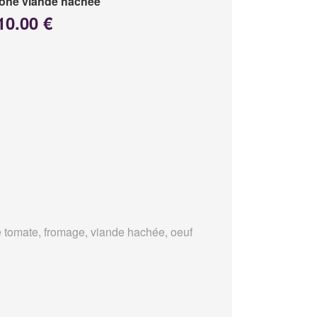
one viande hachée
10.00 €
 tomate, fromage, viande hachée, oeuf