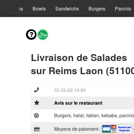
s
Tacos
Bowls
Sandwichs
Burgers
Paninis
Livraison de Salades
sur Reims Laon (5110
03.26.82.16.80
Avis sur le restaurant
Burgers, halal, italien, kebabs, panini
Moyens de paiement :