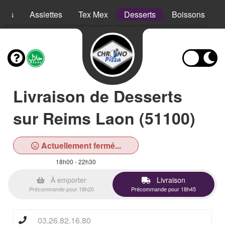
opes
Assiettes
Tex Mex
Desserts
Boissons
Livraison de Desserts
sur Reims Laon (51100)
Actuellement fermé...
18h00 - 22h30
À emporter
Livraison
Précommande pour 18h20
Précommande pour 18h45
03.26.82.16.80