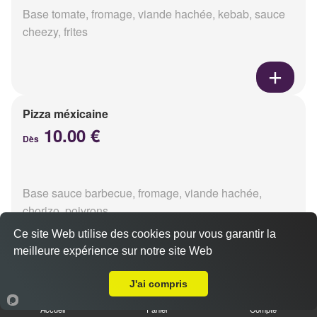
Base tomate, fromage, viande hachée, kebab, sauce
cheezy, frites
Pizza méxicaine
10.00 €
Dès
Base sauce barbecue, fromage, viande hachée,
chorizo, poivrons
Ce site Web utilise des cookies pour vous garantir la
meilleure expérience sur notre site Web
Livraison sur Reims Laon
J'ai compris
Pizza venizia
10.00 €
Accueil
Panier
Compte