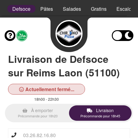
is
Defsoce
Pâtes
Salades
Gratins
Escalope
Livraison de Defsoce
sur Reims Laon (51100)
Actuellement fermé...
18h00 - 22h30
À emporter
Livraison
Précommande pour 18h20
Précommande pour 18h45
03.26.82.16.80