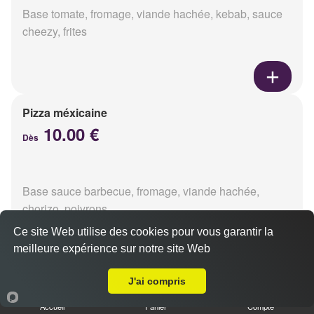
Base tomate, fromage, viande hachée, kebab, sauce
cheezy, frites
Pizza méxicaine
10.00 €
Dès
Base sauce barbecue, fromage, viande hachée,
chorizo, poivrons
Ce site Web utilise des cookies pour vous garantir la
meilleure expérience sur notre site Web
Livraison sur Reims Laon
J'ai compris
Pizza venizia
10.00 €
Accueil
Panier
Compte