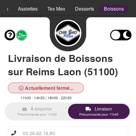
opes
Assiettes
Tex Mex
Desserts
Boissons
Livraison de Boissons
sur Reims Laon (51100)
Actuellement fermé...
11h00 - 14h30 | 18h00 - 22h30
À emporter
Livraison
Précommande pour 11h20
Précommande pour 11h45
03.26.82.16.80