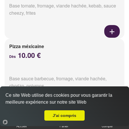
Base tomate, fromage, viande hachée, kebab, sauce
cheezy, frites
Pizza méxicaine
10.00 €
Dès
Base sauce barbecue, fromage, viande hachée,
chorizo, poivrons
Ce site Web utilise des cookies pour vous garantir la
meilleure expérience sur notre site Web
Livraison sur Reims Laon
J'ai compris
Pizza venizia
10.00 €
Accueil
Panier
Compte