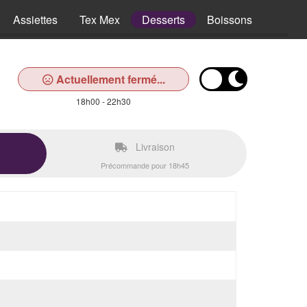
Assiettes
Tex Mex
Desserts
Boissons
Actuellement fermé...
18h00 - 22h30
Livraison
Précommande pour 18h45