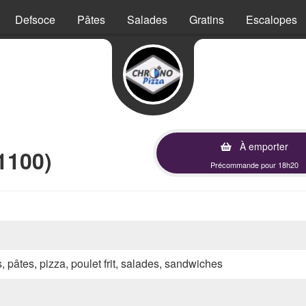
Defsoce
Pâtes
Salades
Gratins
Escalopes
À emporter
1100)
Précommande pour 18h20
s, pâtes, pizza, poulet frit, salades, sandwiches