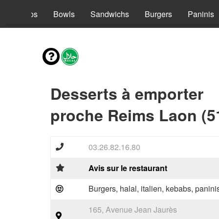
s
Tacos
Bowls
Sandwichs
Burgers
Paninis
Desserts à emporter
proche Reims Laon (5
03.26.82.16.80
Avis sur le restaurant
Burgers, halal, italien, kebabs, panini
165, Avenue Jean Jaurès