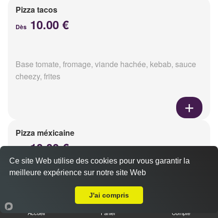
Pizza tacos
10.00 €
Dès
Base tomate, fromage, viande hachée, kebab, sauce
cheezy, frites
Pizza méxicaine
10.00 €
Dès
Ce site Web utilise des cookies pour vous garantir la
meilleure expérience sur notre site Web
A Emporter sur Reims Laon
Base sauce barbecue, fromage, viande hachée,
J'ai compris
chorizo, poivrons
Accueil
Panier
Compte