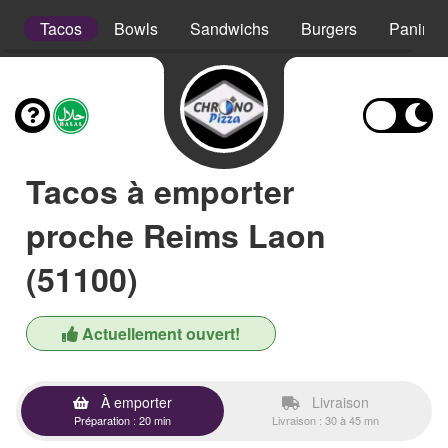
s
Tacos
Bowls
Sandwichs
Burgers
Paninis
Tacos à emporter
proche Reims Laon
(51100)
Actuellement ouvert!
À emporter
Livraison
Préparation : 20 min
Livraison : 30 à 45 mn