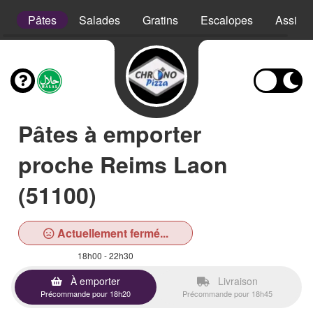
e
Pâtes
Salades
Gratins
Escalopes
Assiett
Pâtes à emporter
proche Reims Laon
(51100)
Actuellement fermé...
18h00 - 22h30
À emporter
Livraison
Précommande pour 18h20
Précommande pour 18h45