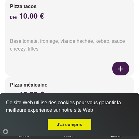
Pizza tacos
10.00 €
Dès
Base tomate, fromage, viande hachée, kebab, sauce
cheezy, frites
Pizza méxicaine
10.00 €
Dès
Ce site Web utilise des cookies pour vous garantir la
meilleure expérience sur notre site Web
A Emporter sur Reims Laon
Base sauce barbecue, fromage, viande hachée,
J'ai compris
chorizo, poivrons
Accueil
Panier
Compte