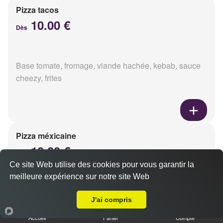
Pizza tacos
10.00 €
Dès
Base tomate, fromage, viande hachée, kebab, sauce
cheezy, frites
Pizza méxicaine
10.00 €
Dès
Ce site Web utilise des cookies pour vous garantir la
meilleure expérience sur notre site Web
A Emporter sur Reims Laon
Base sauce barbecue, fromage, viande hachée,
J'ai compris
chorizo, poivrons
Accueil
Panier
Compte