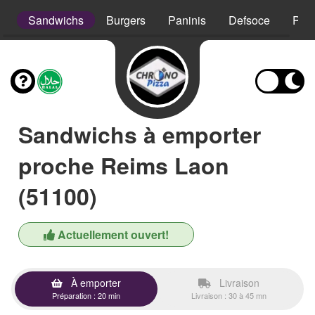
s
Sandwichs
Burgers
Paninis
Defsoce
Pât
Sandwichs à emporter
proche Reims Laon
(51100)
Actuellement ouvert!
À emporter
Livraison
Préparation : 20 min
Livraison : 30 à 45 mn