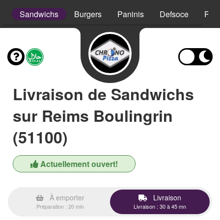
s
Sandwichs
Burgers
Paninis
Defsoce
Pât
Livraison de Sandwichs
sur Reims Boulingrin
(51100)
Actuellement ouvert!
À emporter
Livraison
Préparation : 20 min
Livraison : 30 à 45 mn