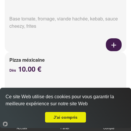
Base tomate, fromage, viande hachée, kebab, sauce
cheezy, frites
Pizza méxicaine
10.00 €
Dès
Base sauce barbecue, fromage, viande hachée,
Ce site Web utilise des cookies pour vous garantir la
chorizo, poivrons
meilleure expérience sur notre site Web
Livraison sur Reims Boulingrin
J'ai compris
Accueil
Panier
Compte