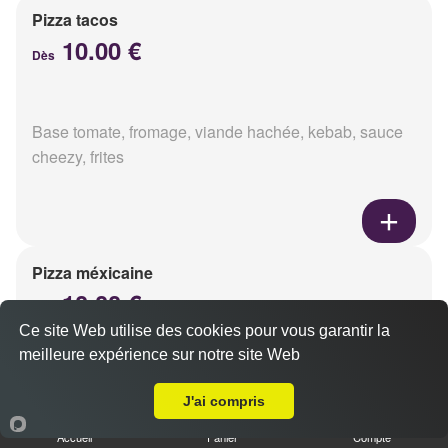
Pizza tacos
10.00 €
Dès
Base tomate, fromage, viande hachée, kebab, sauce
cheezy, frites
Pizza méxicaine
10.00 €
Dès
Ce site Web utilise des cookies pour vous garantir la
meilleure expérience sur notre site Web
A Emporter sur Reims Boulingrin
Base sauce barbecue, fromage, viande hachée,
J'ai compris
chorizo, poivrons
Accueil
Panier
Compte