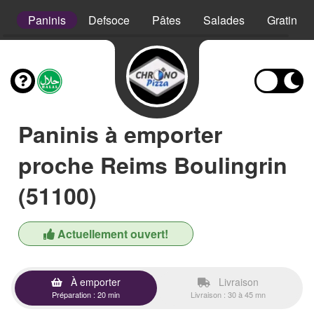
s
Paninis
Defsoce
Pâtes
Salades
Gratins
Paninis à emporter
proche Reims Boulingrin
(51100)
Actuellement ouvert!
À emporter
Livraison
Préparation : 20 min
Livraison : 30 à 45 mn