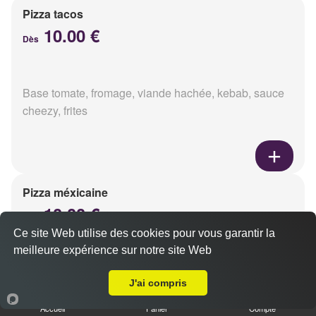
Pizza tacos
10.00 €
Dès
Base tomate, fromage, viande hachée, kebab, sauce
cheezy, frites
Pizza méxicaine
10.00 €
Dès
Ce site Web utilise des cookies pour vous garantir la
meilleure expérience sur notre site Web
A Emporter sur Reims Boulingrin
Base sauce barbecue, fromage, viande hachée,
J'ai compris
chorizo, poivrons
Accueil
Panier
Compte