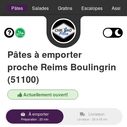
e
Pâtes
Salades
Gratins
Escalopes
Assiett
Pâtes à emporter
proche Reims Boulingrin
(51100)
Actuellement ouvert!
À emporter
Livraison
Préparation : 20 min
Livraison : 30 à 45 mn