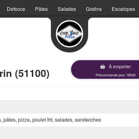
Defsoce
Pâtes
Salades
Gratins
Escalopes
À emporter
in (51100)
Précommande pour 18h20
s, pâtes, pizza, poulet frit, salades, sandwiches