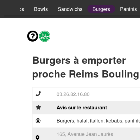
s
Tacos
Bowls
Sandwichs
Burgers
Paninis
Burgers à emporter
proche Reims Boulingr
03.26.82.16.80
Avis sur le restaurant
Burgers, halal, italien, kebabs, panini
165, Avenue Jean Jaurès