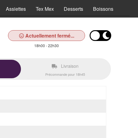
Assiettes
Tex Mex
Desserts
Boissons
Actuellement fermé...
18h00 - 22h30
Livraison
Précommande pour 18h45