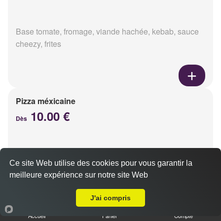
Base tomate, fromage, viande hachée, kebab, sauce
cheezy, frites
Pizza méxicaine
10.00 €
Dès
Base sauce barbecue, fromage, viande hachée,
Ce site Web utilise des cookies pour vous garantir la
chorizo, poivrons
meilleure expérience sur notre site Web
Livraison sur Reims Boulingrin
J'ai compris
Accueil
Panier
Compte