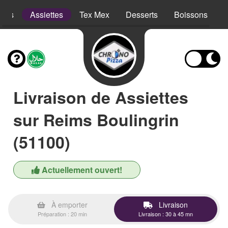
opes
Assiettes
Tex Mex
Desserts
Boissons
Livraison de Assiettes
sur Reims Boulingrin
(51100)
Actuellement ouvert!
À emporter
Livraison
Préparation : 20 min
Livraison : 30 à 45 mn