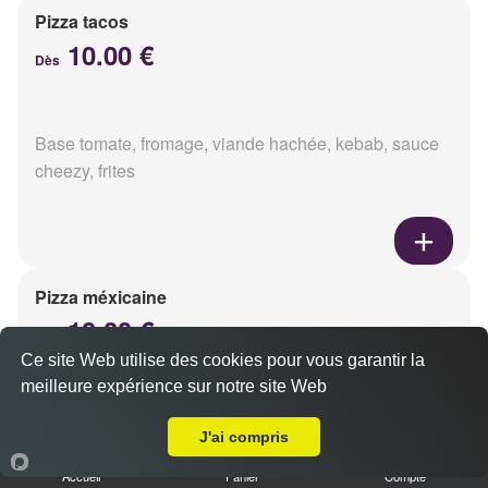
Pizza tacos
10.00 €
Dès
Base tomate, fromage, viande hachée, kebab, sauce
cheezy, frites
Pizza méxicaine
10.00 €
Dès
Ce site Web utilise des cookies pour vous garantir la
meilleure expérience sur notre site Web
A Emporter sur Reims Boulingrin
Base sauce barbecue, fromage, viande hachée,
J'ai compris
chorizo, poivrons
Accueil
Panier
Compte