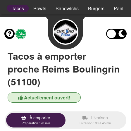
s
Tacos
Bowls
Sandwichs
Burgers
Paninis
Tacos à emporter
proche Reims Boulingrin
(51100)
Actuellement ouvert!
À emporter
Livraison
Préparation : 20 min
Livraison : 30 à 45 mn