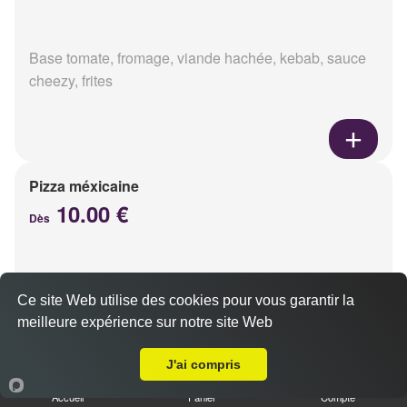
Base tomate, fromage, viande hachée, kebab, sauce
cheezy, frites
Pizza méxicaine
10.00 €
Dès
Base sauce barbecue, fromage, viande hachée,
Ce site Web utilise des cookies pour vous garantir la
chorizo, poivrons
meilleure expérience sur notre site Web
Livraison sur Reims Boulingrin
J'ai compris
Accueil
Panier
Compte