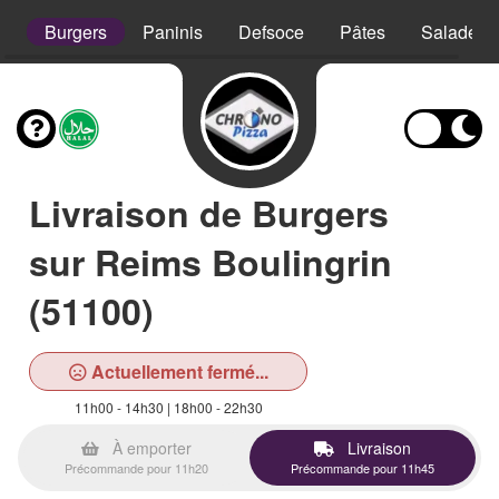
s
Burgers
Paninis
Defsoce
Pâtes
Salades
Livraison de Burgers
sur Reims Boulingrin
(51100)
Actuellement fermé...
11h00 - 14h30 | 18h00 - 22h30
À emporter
Livraison
Précommande pour 11h20
Précommande pour 11h45