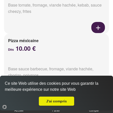
Base tomate, fromage, viande hachée, kebab, sauce
cheezy, frites
Pizza méxicaine
10.00 €
Dès
Base sauce barbecue, fromage, viande hachée,
chorizo, poivrons
Ce site Web utilise des cookies pour vous garantir la
meilleure expérience sur notre site Web
Livraison sur Reims Centre
J'ai compris
Pizza venizia
10.00 €
Accueil
Panier
Compte