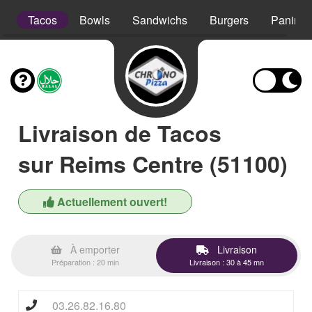
s
Tacos
Bowls
Sandwichs
Burgers
Paninis
Livraison de Tacos
sur Reims Centre (51100)
Actuellement ouvert!
À emporter
Livraison
Préparation : 20 min
Livraison : 30 à 45 mn
03.26.82.16.80