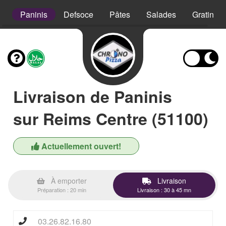
s
Paninis
Defsoce
Pâtes
Salades
Gratins
Livraison de Paninis
sur Reims Centre (51100)
Actuellement ouvert!
À emporter
Livraison
Préparation : 20 min
Livraison : 30 à 45 mn
03.26.82.16.80