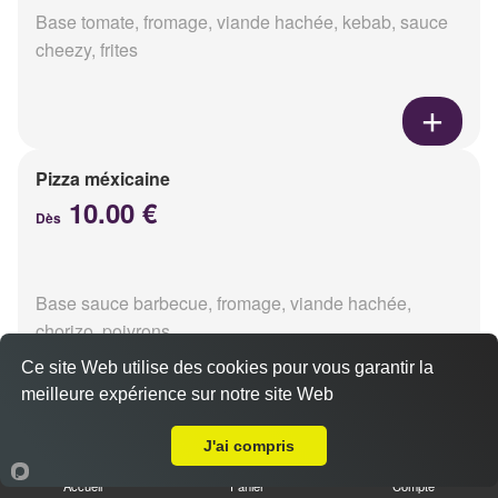
Base tomate, fromage, viande hachée, kebab, sauce
cheezy, frites
Pizza méxicaine
10.00 €
Dès
Base sauce barbecue, fromage, viande hachée,
chorizo, poivrons
Ce site Web utilise des cookies pour vous garantir la
meilleure expérience sur notre site Web
Livraison sur Reims Centre
J'ai compris
Pizza venizia
10.00 €
Accueil
Panier
Compte