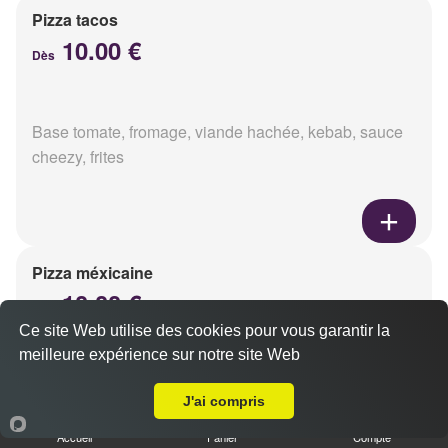
Pizza tacos
10.00 €
Dès
Base tomate, fromage, viande hachée, kebab, sauce
cheezy, frites
Pizza méxicaine
10.00 €
Dès
Ce site Web utilise des cookies pour vous garantir la
meilleure expérience sur notre site Web
A Emporter sur Reims Centre
Base sauce barbecue, fromage, viande hachée,
J'ai compris
chorizo, poivrons
Accueil
Panier
Compte