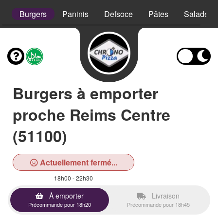
s
Burgers
Paninis
Defsoce
Pâtes
Salades
Burgers à emporter
proche Reims Centre
(51100)
Actuellement fermé...
18h00 - 22h30
À emporter
Livraison
Précommande pour 18h20
Précommande pour 18h45