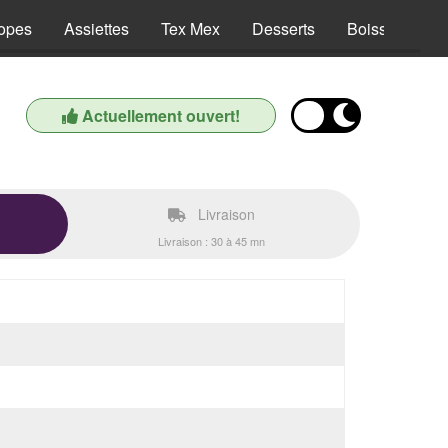
opes
Assiettes
Tex Mex
Desserts
Boissons
Actuellement ouvert!
Livraison
Livraison : 30 à 45 mn