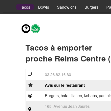
Pizzas
Tacos
Bowls
Sandwichs
Burgers
Pa
Tacos à emporter
proche Reims Centre 
03.26.82.16.80
Avis sur le restaurant
Burgers, halal, italien, kebabs, panini
165, Avenue Jean Jaurès