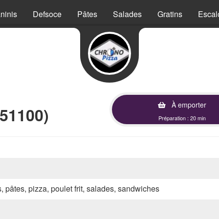
ninis
Defsoce
Pâtes
Salades
Gratins
Escal
À emporter
(51100)
Préparation : 20 min
s, pâtes, pizza, poulet frit, salades, sandwiches