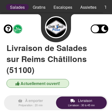
s
Salades
Gratins
Escalopes
Assiettes
Tex
Livraison de Salades
sur Reims Châtillons
(51100)
Actuellement ouvert!
À emporter
Livraison
Préparation : 20 min
Livraison : 30 à 45 mn