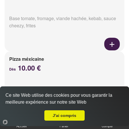
Base tomate, fromage, viande hachée, kebab, sauce
cheezy, frites
Pizza méxicaine
10.00 €
Dès
Base sauce barbecue, fromage, viande hachée,
Ce site Web utilise des cookies pour vous garantir la
chorizo, poivrons
meilleure expérience sur notre site Web
Livraison sur Reims Châtillons
J'ai compris
Accueil
Panier
Compte