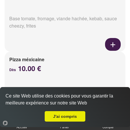
Base tomate, fromage, viande hachée, kebab, sauce
cheezy, frites
Pizza méxicaine
10.00 €
Dès
Base sauce barbecue, fromage, viande hachée,
Ce site Web utilise des cookies pour vous garantir la
chorizo, poivrons
meilleure expérience sur notre site Web
Livraison sur Reims Châtillons
J'ai compris
Accueil
Panier
Compte