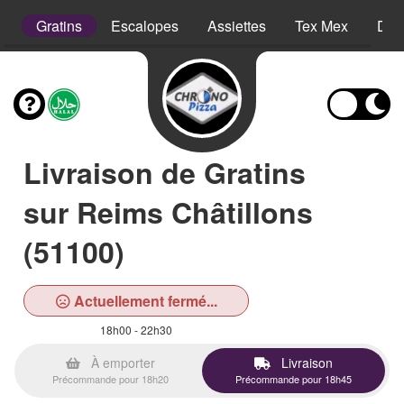
s
Gratins
Escalopes
Assiettes
Tex Mex
Des
Livraison de Gratins
sur Reims Châtillons
(51100)
Actuellement fermé...
18h00 - 22h30
À emporter
Livraison
Précommande pour 18h20
Précommande pour 18h45