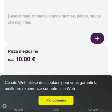
Base tomate, fromage, viande hachée, kebab, sauce
cheezy, frites
Pizza méxicaine
10.00 €
Dès
Base sauce barbecue, fromage, viande hachée,
Ce site Web utilise des cookies pour vous garantir la
chorizo, poivrons
meilleure expérience sur notre site Web
Livraison sur Reims Châtillons
J'ai compris
Accueil
Panier
Compte