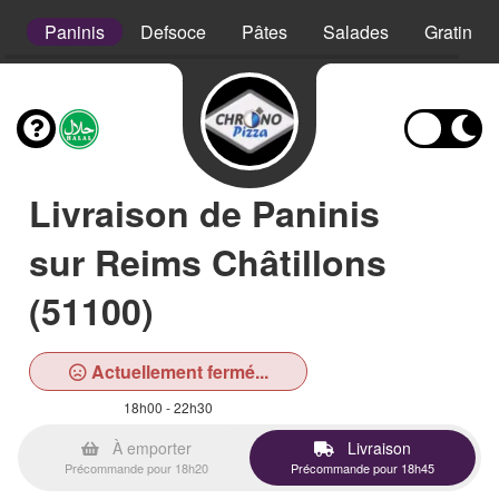
s
Paninis
Defsoce
Pâtes
Salades
Gratins
Livraison de Paninis
sur Reims Châtillons
(51100)
Actuellement fermé...
18h00 - 22h30
À emporter
Livraison
Précommande pour 18h20
Précommande pour 18h45