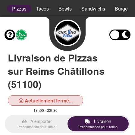
s
Pizzas
Tacos
Bowls
Sandwichs
Burgers
Livraison de Pizzas
sur Reims Châtillons
(51100)
Actuellement fermé...
18h00 - 22h30
À emporter
Livraison
Précommande pour 18h20
Précommande pour 18h45