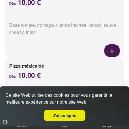
10.00 €
Dès
Base tomate, fromage, viande hachée, kebab, sauce
cheezy, frites
Pizza méxicaine
10.00 €
Dès
Ce site Web utilise des cookies pour vous garantir la
Base sauce barbecue, fromage, viande hachée,
meilleure expérience sur notre site Web
chorizo, poivrons
Livraison sur Reims Châtillons
J'ai compris
Accueil
Panier
Compte