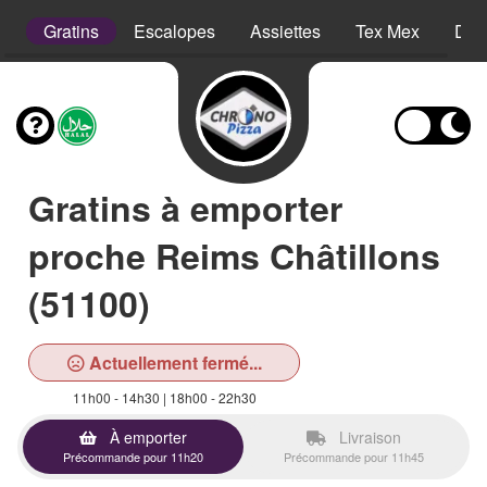
s
Gratins
Escalopes
Assiettes
Tex Mex
Des
Gratins à emporter
proche Reims Châtillons
(51100)
Actuellement fermé...
11h00 - 14h30 | 18h00 - 22h30
À emporter
Livraison
Précommande pour 11h20
Précommande pour 11h45