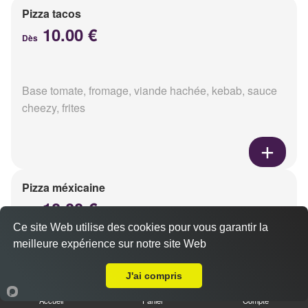
Pizza tacos
10.00 €
Dès
Base tomate, fromage, viande hachée, kebab, sauce
cheezy, frites
Pizza méxicaine
10.00 €
Dès
Ce site Web utilise des cookies pour vous garantir la
meilleure expérience sur notre site Web
A Emporter sur Reims Châtillons
Base sauce barbecue, fromage, viande hachée,
J'ai compris
chorizo, poivrons
Accueil
Panier
Compte