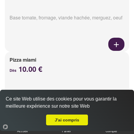
Base tomate, fromage, viande hachée, merguez, oeuf
Pizza miami
10.00 €
Dès
Base tomate, fromage, chorizo, oeuf
Ce site Web utilise des cookies pour vous garantir la
meilleure expérience sur notre site Web
Livraison sur Reims Châtillons
J'ai compris
Accueil
Panier
Compte