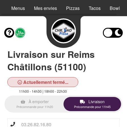
Menus
Mes envies
Pizzas
Tacos
Bowls
Livraison sur Reims
Châtillons (51100)
Actuellement fermé...
11h00 - 14h30 | 18h00 - 22h30
À emporter
Livraison
Précommande pour 11h20
Précommande pour 11h45
03.26.82.16.80