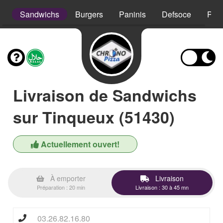
s
Sandwichs
Burgers
Paninis
Defsoce
Pât
Livraison de Sandwichs
sur Tinqueux (51430)
Actuellement ouvert!
À emporter
Livraison
Préparation : 20 min
Livraison : 30 à 45 mn
03.26.82.16.80