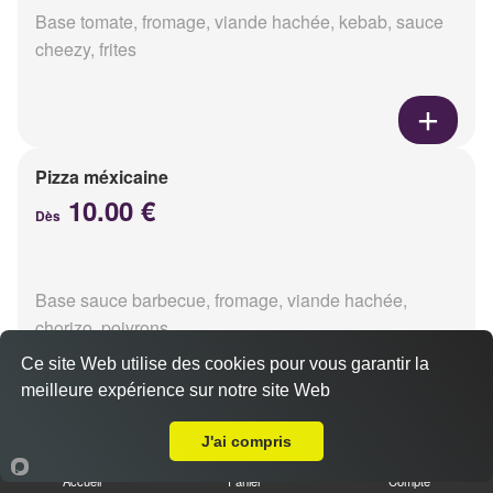
Base tomate, fromage, viande hachée, kebab, sauce
cheezy, frites
Pizza méxicaine
10.00 €
Dès
Base sauce barbecue, fromage, viande hachée,
chorizo, poivrons
Ce site Web utilise des cookies pour vous garantir la
meilleure expérience sur notre site Web
Livraison sur Tinqueux
J'ai compris
Pizza venizia
10.00 €
Accueil
Panier
Compte