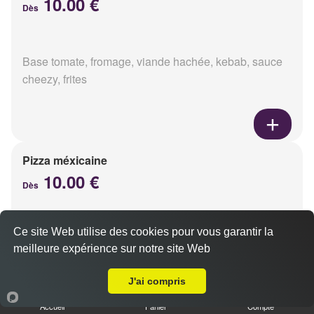
10.00 €
Dès
Base tomate, fromage, viande hachée, kebab, sauce
cheezy, frites
Pizza méxicaine
10.00 €
Dès
Ce site Web utilise des cookies pour vous garantir la
Base sauce barbecue, fromage, viande hachée,
meilleure expérience sur notre site Web
chorizo, poivrons
A Emporter sur Tinqueux
J'ai compris
Accueil
Panier
Compte