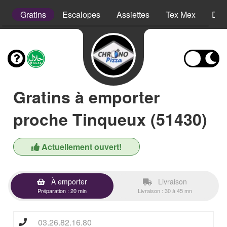
s
Gratins
Escalopes
Assiettes
Tex Mex
Des
Gratins à emporter
proche Tinqueux (51430)
Actuellement ouvert!
À emporter
Livraison
Préparation : 20 min
Livraison : 30 à 45 mn
03.26.82.16.80