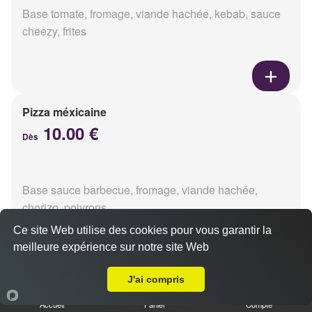
Base tomate, fromage, viande hachée, kebab, sauce
cheezy, frites
Pizza méxicaine
10.00 €
Dès
Base sauce barbecue, fromage, viande hachée,
chorizo, poivrons
Ce site Web utilise des cookies pour vous garantir la
meilleure expérience sur notre site Web
Livraison sur Tinqueux
J'ai compris
Pizza venizia
10.00 €
Accueil
Panier
Compte