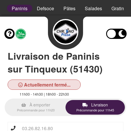
s
Paninis
Defsoce
Pâtes
Salades
Gratins
Livraison de Paninis
sur Tinqueux (51430)
Actuellement fermé...
11h00 - 14h30 | 18h00 - 22h30
À emporter
Livraison
Précommande pour 11h20
Précommande pour 11h45
03.26.82.16.80