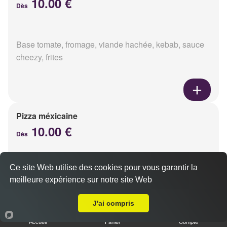
10.00 €
Dès
Base tomate, fromage, viande hachée, kebab, sauce
cheezy, frites
Pizza méxicaine
10.00 €
Dès
Ce site Web utilise des cookies pour vous garantir la
Base sauce barbecue, fromage, viande hachée,
meilleure expérience sur notre site Web
chorizo, poivrons
A Emporter sur Tinqueux
J'ai compris
Accueil
Panier
Compte