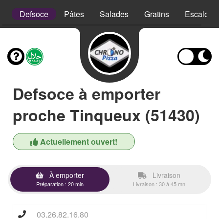
is
Defsoce
Pâtes
Salades
Gratins
Escalope
Defsoce à emporter
proche Tinqueux (51430)
Actuellement ouvert!
À emporter
Livraison
Préparation : 20 min
Livraison : 30 à 45 mn
03.26.82.16.80