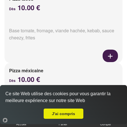
10.00 €
Dès
Base tomate, fromage, viande hachée, kebab, sauce
cheezy, frites
Pizza méxicaine
10.00 €
Dès
Ce site Web utilise des cookies pour vous garantir la
meilleure expérience sur notre site Web
Base sauce barbecue, fromage, viande hachée,
Livraison sur Reims Pôle Technologique Henri Farman
chorizo, poivrons
J'ai compris
Accueil
Panier
Compte