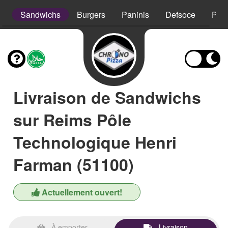
s
Sandwichs
Burgers
Paninis
Defsoce
Pât
Livraison de Sandwichs
sur Reims Pôle
Technologique Henri
Farman (51100)
Actuellement ouvert!
À emporter
Livraison