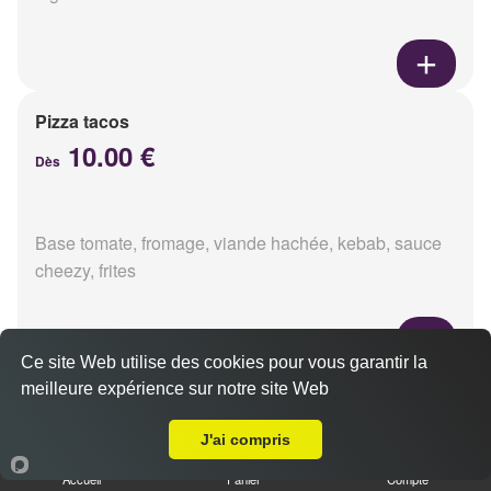
Pizza tacos
10.00 €
Dès
Base tomate, fromage, viande hachée, kebab, sauce
cheezy, frites
Ce site Web utilise des cookies pour vous garantir la
meilleure expérience sur notre site Web
Pizza méxicaine
A Emporter sur Reims Pôle Technologique Henri Farman
10.00 €
Dès
J'ai compris
Accueil
Panier
Compte