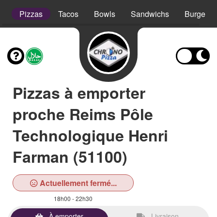
s
Pizzas
Tacos
Bowls
Sandwichs
Burgers
Pizzas à emporter
proche Reims Pôle
Technologique Henri
Farman (51100)
Actuellement fermé...
18h00 - 22h30
À emporter
Livraison