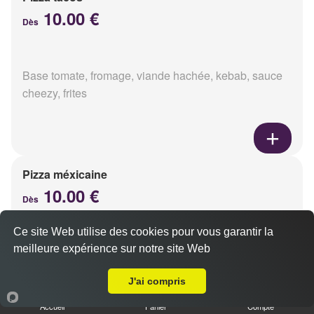
10.00 €
Dès
Base tomate, fromage, viande hachée, kebab, sauce
cheezy, frites
Pizza méxicaine
10.00 €
Dès
Ce site Web utilise des cookies pour vous garantir la
meilleure expérience sur notre site Web
Base sauce barbecue, fromage, viande hachée,
Livraison sur Reims Pôle Technologique Henri Farman
chorizo, poivrons
J'ai compris
Accueil
Panier
Compte