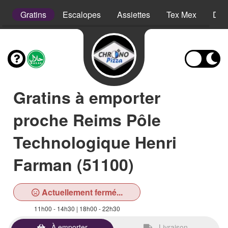
s
Gratins
Escalopes
Assiettes
Tex Mex
Des
Gratins à emporter
proche Reims Pôle
Technologique Henri
Farman (51100)
Actuellement fermé...
11h00 - 14h30 | 18h00 - 22h30
À emporter
Livraison