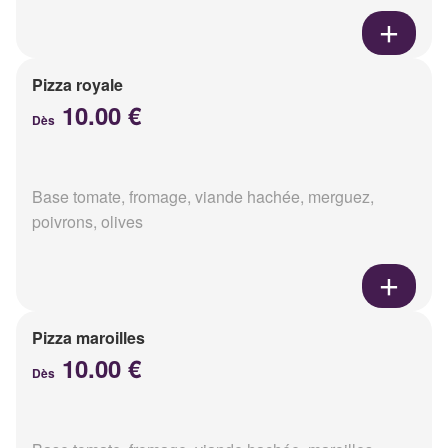
Pizza royale
10.00 €
Dès
Base tomate, fromage, viande hachée, merguez,
poivrons, olives
Pizza maroilles
10.00 €
Dès