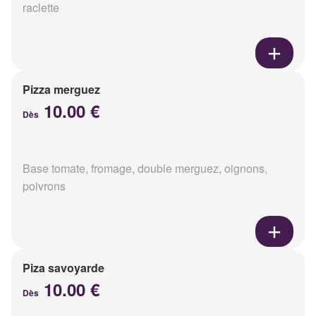
raclette
Pizza merguez
10.00 €
Dès
Base tomate, fromage, double merguez, oignons,
poivrons
Piza savoyarde
10.00 €
Dès