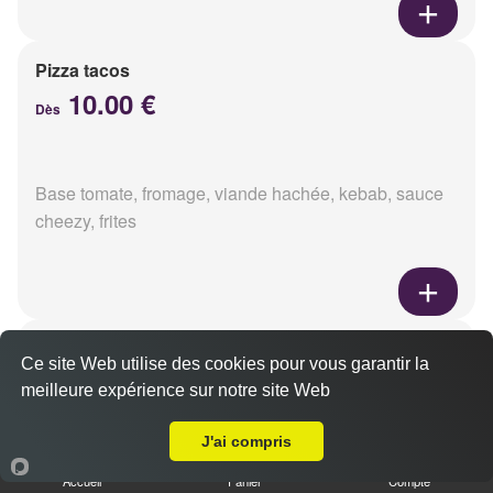
Pizza tacos
10.00 €
Dès
Base tomate, fromage, viande hachée, kebab, sauce
cheezy, frites
Pizza méxicaine
Ce site Web utilise des cookies pour vous garantir la
10.00 €
Dès
meilleure expérience sur notre site Web
A Emporter sur Reims Pôle Technologique Henri Farman
J'ai compris
Base sauce barbecue, fromage, viande hachée,
Accueil
Panier
Compte