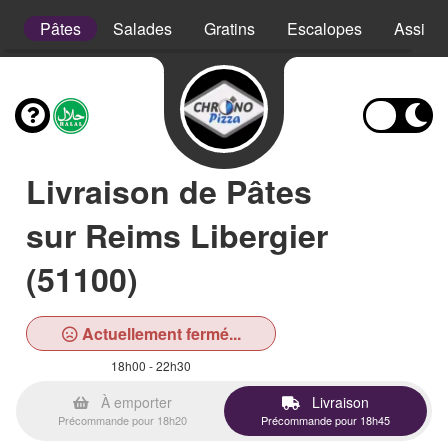
e
Pâtes
Salades
Gratins
Escalopes
Assiett
Livraison de Pâtes
sur Reims Libergier
(51100)
Actuellement fermé...
18h00 - 22h30
À emporter
Livraison
Précommande pour 18h20
Précommande pour 18h45