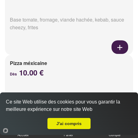
Base tomate, fromage, viande hachée, kebab, sauce
cheezy, frites
Pizza méxicaine
10.00 €
Dès
Base sauce barbecue, fromage, viande hachée,
Ce site Web utilise des cookies pour vous garantir la
chorizo, poivrons
meilleure expérience sur notre site Web
Livraison sur Reims Libergier
J'ai compris
Accueil
Panier
Compte