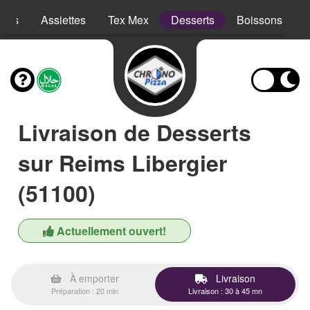
opes
Assiettes
Tex Mex
Desserts
Boissons
Livraison de Desserts
sur Reims Libergier
(51100)
Actuellement ouvert!
À emporter
Livraison
Préparation : 20 min
Livraison : 30 à 45 mn