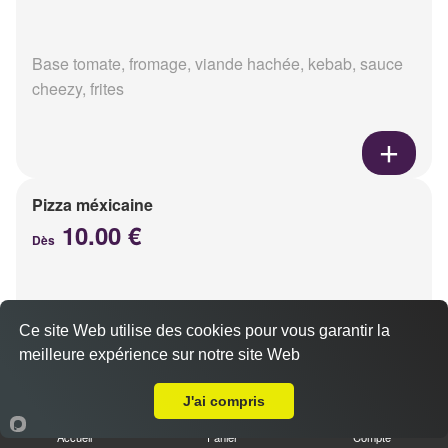
Base tomate, fromage, viande hachée, kebab, sauce
cheezy, frites
Pizza méxicaine
10.00 €
Dès
Base sauce barbecue, fromage, viande hachée,
Ce site Web utilise des cookies pour vous garantir la
chorizo, poivrons
meilleure expérience sur notre site Web
Livraison sur Reims Libergier
J'ai compris
Accueil
Panier
Compte