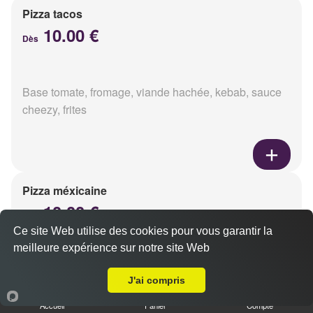
Pizza tacos
10.00 €
Dès
Base tomate, fromage, viande hachée, kebab, sauce
cheezy, frites
Pizza méxicaine
10.00 €
Dès
Ce site Web utilise des cookies pour vous garantir la
meilleure expérience sur notre site Web
A Emporter sur Reims Libergier
Base sauce barbecue, fromage, viande hachée,
J'ai compris
chorizo, poivrons
Accueil
Panier
Compte