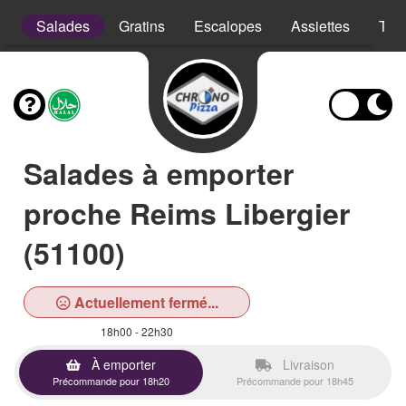
s
Salades
Gratins
Escalopes
Assiettes
Tex
Salades à emporter
proche Reims Libergier
(51100)
Actuellement fermé...
18h00 - 22h30
À emporter
Livraison
Précommande pour 18h20
Précommande pour 18h45