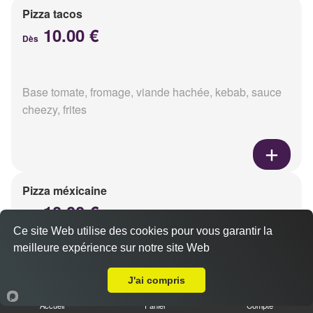
Pizza tacos
10.00 €
Dès
Base tomate, fromage, viande hachée, kebab, sauce
cheezy, frites
Pizza méxicaine
10.00 €
Dès
Ce site Web utilise des cookies pour vous garantir la
meilleure expérience sur notre site Web
A Emporter sur Reims Libergier
Base sauce barbecue, fromage, viande hachée,
J'ai compris
chorizo, poivrons
Accueil
Panier
Compte