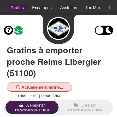
s
Gratins
Escalopes
Assiettes
Tex Mex
Des
Gratins à emporter
proche Reims Libergier
(51100)
Actuellement fermé...
11h00 - 14h30 | 18h00 - 22h30
À emporter
Livraison
Précommande pour 11h20
Précommande pour 11h45