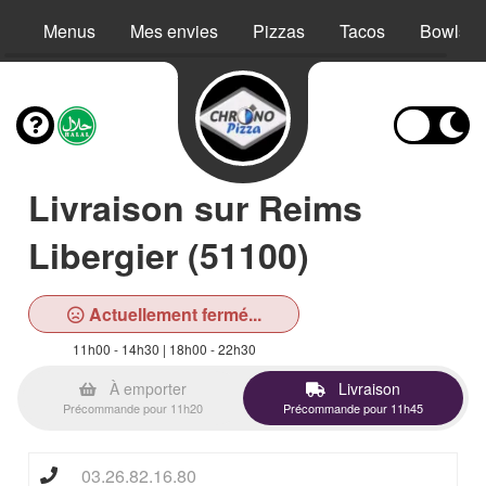
Menus
Mes envies
Pizzas
Tacos
Bowls
Livraison sur Reims
Libergier (51100)
Actuellement fermé...
11h00 - 14h30 | 18h00 - 22h30
À emporter
Livraison
Précommande pour 11h20
Précommande pour 11h45
03.26.82.16.80