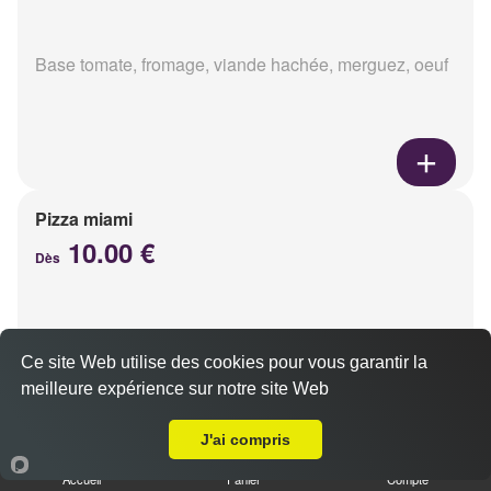
Base tomate, fromage, viande hachée, merguez, oeuf
Pizza miami
10.00 €
Dès
Base tomate, fromage, chorizo, oeuf
Ce site Web utilise des cookies pour vous garantir la
meilleure expérience sur notre site Web
Livraison sur Reims Libergier
J'ai compris
Accueil
Panier
Compte