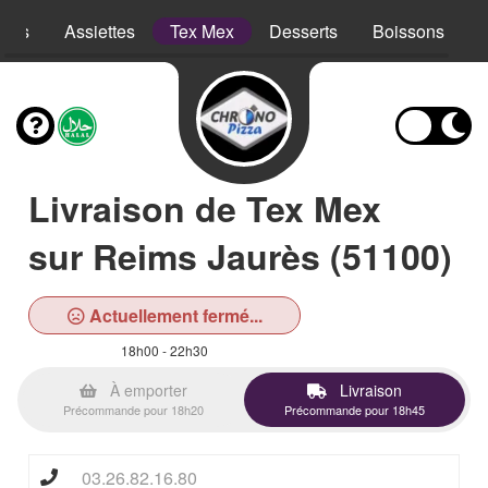
opes
Assiettes
Tex Mex
Desserts
Boissons
Livraison de Tex Mex
sur Reims Jaurès (51100)
Actuellement fermé...
18h00 - 22h30
À emporter
Livraison
Précommande pour 18h20
Précommande pour 18h45
03.26.82.16.80