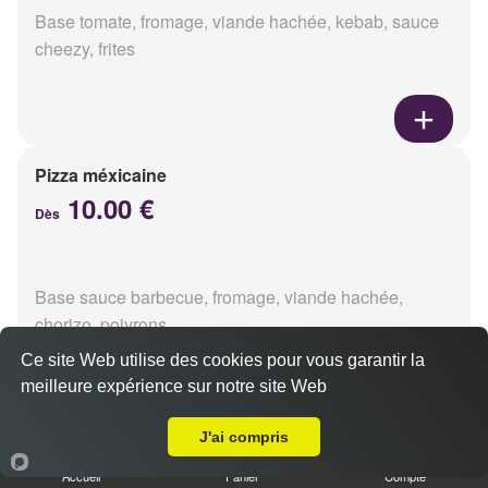
Base tomate, fromage, viande hachée, kebab, sauce
cheezy, frites
Pizza méxicaine
10.00 €
Dès
Base sauce barbecue, fromage, viande hachée,
chorizo, poivrons
Ce site Web utilise des cookies pour vous garantir la
meilleure expérience sur notre site Web
Livraison sur Reims Jaurès
J'ai compris
Pizza venizia
10.00 €
Accueil
Panier
Compte