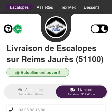
ns
Escalopes
Assiettes
Tex Mex
Desserts
Bo
Livraison de Escalopes
sur Reims Jaurès (51100)
Actuellement ouvert!
À emporter
Livraison
Préparation : 20 min
Livraison : 30 à 45 mn
03.26.82.16.80