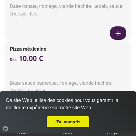
Base tomate, fromage, viande hachée, kebab, sauce
cheezy, frites
Pizza méxicaine
10.00 €
Dès
Base sauce barbecue, fromage, viande hachée,
chorizo, poivrons
Ce site Web utilise des cookies pour vous garantir la
meilleure expérience sur notre site Web
Livraison sur Reims Jaurès
J'ai compris
Pizza venizia
10.00 €
Accueil
Panier
Compte