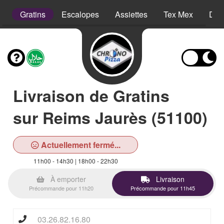
s
Gratins
Escalopes
Assiettes
Tex Mex
Des
Livraison de Gratins
sur Reims Jaurès (51100)
Actuellement fermé...
11h00 - 14h30 | 18h00 - 22h30
À emporter
Livraison
Précommande pour 11h20
Précommande pour 11h45
03.26.82.16.80