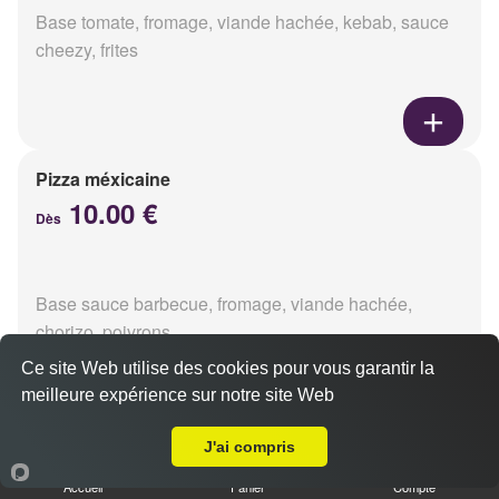
Base tomate, fromage, viande hachée, kebab, sauce
cheezy, frites
Pizza méxicaine
10.00 €
Dès
Base sauce barbecue, fromage, viande hachée,
chorizo, poivrons
Ce site Web utilise des cookies pour vous garantir la
meilleure expérience sur notre site Web
Livraison sur Reims Jaurès
J'ai compris
Pizza venizia
10.00 €
Accueil
Panier
Compte