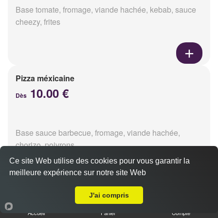
Base tomate, fromage, viande hachée, kebab, sauce
cheezy, frites
Pizza méxicaine
10.00 €
Dès
Base sauce barbecue, fromage, viande hachée,
chorizo, poivrons
Ce site Web utilise des cookies pour vous garantir la
meilleure expérience sur notre site Web
Livraison sur Reims Jaurès
J'ai compris
Pizza venizia
10.00 €
Accueil
Panier
Compte