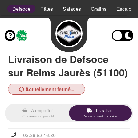
is
Defsoce
Pâtes
Salades
Gratins
Escalope
Livraison de Defsoce
sur Reims Jaurès (51100)
Actuellement fermé...
À emporter
Livraison
Précommande possible
Précommande possible
03.26.82.16.80