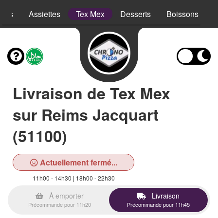
opes
Assiettes
Tex Mex
Desserts
Boissons
Livraison de Tex Mex
sur Reims Jacquart
(51100)
Actuellement fermé...
11h00 - 14h30 | 18h00 - 22h30
À emporter
Livraison
Précommande pour 11h20
Précommande pour 11h45