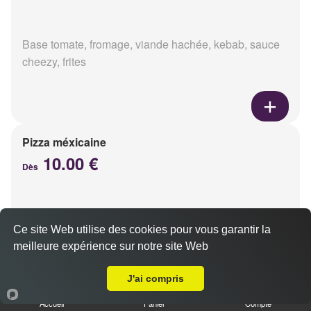
Base tomate, fromage, viande hachée, kebab, sauce
cheezy, frites
Pizza méxicaine
10.00 €
Dès
Base sauce barbecue, fromage, viande hachée,
Ce site Web utilise des cookies pour vous garantir la
chorizo, poivrons
meilleure expérience sur notre site Web
Livraison sur Reims Jacquart
J'ai compris
Accueil
Panier
Compte