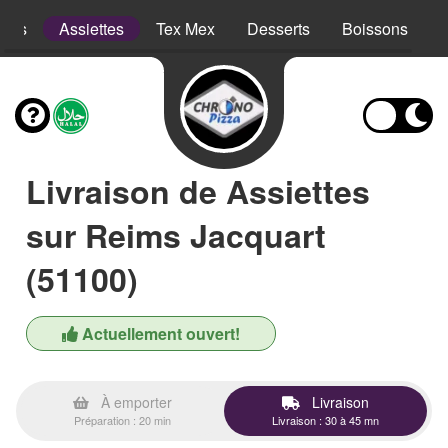
opes
Assiettes
Tex Mex
Desserts
Boissons
Livraison de Assiettes
sur Reims Jacquart
(51100)
Actuellement ouvert!
À emporter
Livraison
Préparation : 20 min
Livraison : 30 à 45 mn