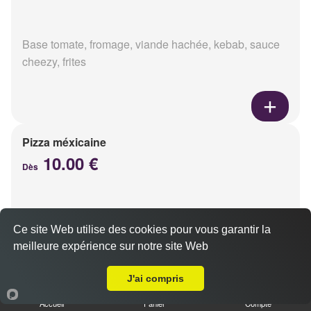
Base tomate, fromage, viande hachée, kebab, sauce
cheezy, frites
Pizza méxicaine
10.00 €
Dès
Base sauce barbecue, fromage, viande hachée,
Ce site Web utilise des cookies pour vous garantir la
chorizo, poivrons
meilleure expérience sur notre site Web
Livraison sur Reims Jacquart
J'ai compris
Accueil
Panier
Compte