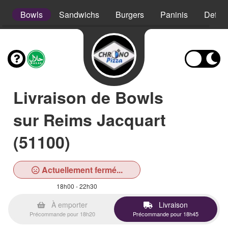
s
Bowls
Sandwichs
Burgers
Paninis
Defso
Livraison de Bowls
sur Reims Jacquart
(51100)
Actuellement fermé...
18h00 - 22h30
À emporter
Livraison
Précommande pour 18h20
Précommande pour 18h45