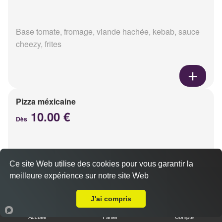
Base tomate, fromage, viande hachée, kebab, sauce
cheezy, frites
Pizza méxicaine
10.00 €
Dès
Base sauce barbecue, fromage, viande hachée,
Ce site Web utilise des cookies pour vous garantir la
chorizo, poivrons
meilleure expérience sur notre site Web
Livraison sur Reims Jacquart
J'ai compris
Accueil
Panier
Compte