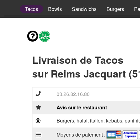
Pizzas
Tacos
Bowls
Sandwichs
Burgers
Pa
Livraison de Tacos
sur Reims Jacquart (5
03.26.82.16.80
Avis sur le restaurant
Burgers, halal, italien, kebabs, panini
Moyens de paiement :