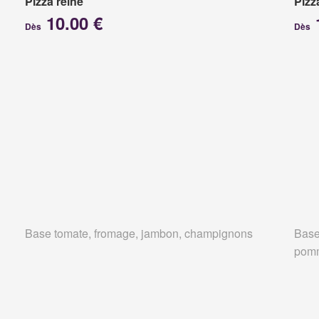
Pizza reine
Pizz
10.00 €
Dès
Dès
Base tomate, fromage, jambon, champignons
Base
pomm