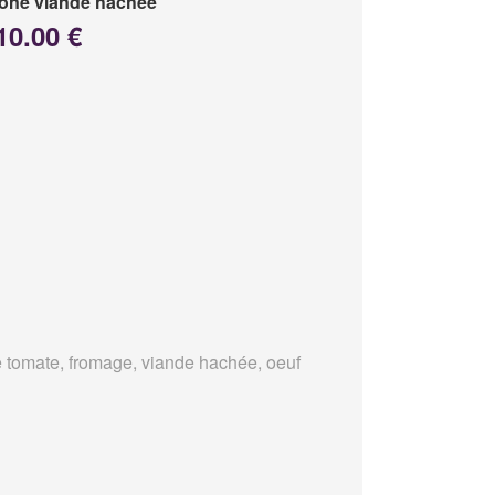
one viande hachée
10.00 €
 tomate, fromage, viande hachée, oeuf