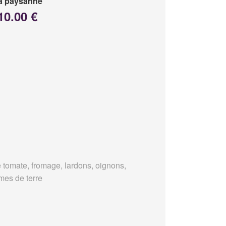
a paysanne
10.00 €
 tomate, fromage, lardons, oignons,
es de terre