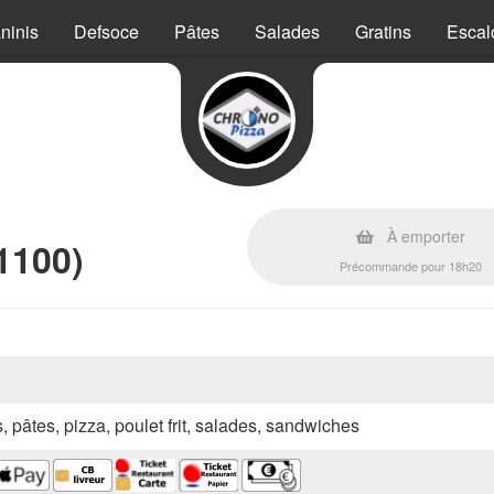
ninis
Defsoce
Pâtes
Salades
Gratins
Escal
À emporter
1100)
Précommande pour 18h20
s, pâtes, pizza, poulet frit, salades, sandwiches