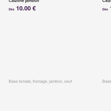
Calzone jambon
Calz
10.00 €
Dès
Dès
Base tomate, fromage, jambon, oeuf
Base