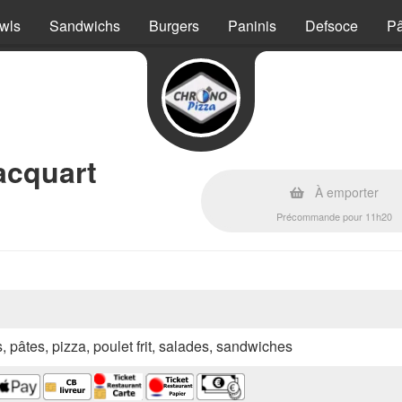
wls
Sandwichs
Burgers
Paninis
Defsoce
Pâ
acquart
À emporter
Précommande pour 11h20
s, pâtes, pizza, poulet frit, salades, sandwiches