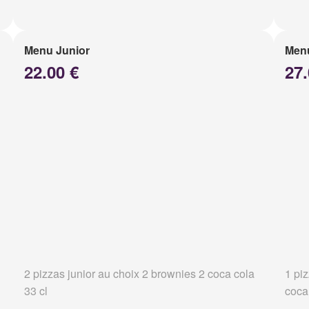
Menu Junior
Menu
22.00 €
27.
2 pizzas junior au choix 2 brownies 2 coca cola
1 pi
33 cl
coca