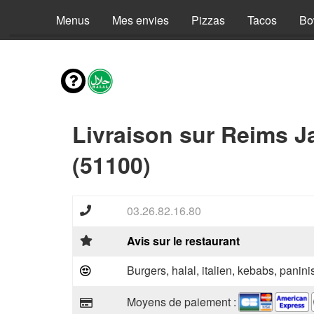
Menus
Mes envies
Pizzas
Tacos
Bo
Livraison sur Reims J
(51100)
03.26.82.16.80
Avis sur le restaurant
Burgers, halal, italien, kebabs, panini
Moyens de paiement :