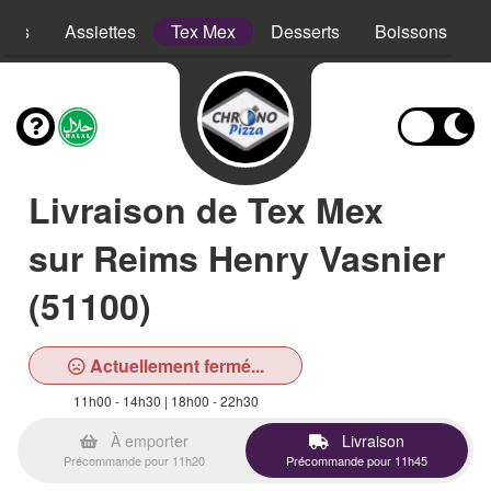
opes
Assiettes
Tex Mex
Desserts
Boissons
Livraison de Tex Mex
sur Reims Henry Vasnier
(51100)
Actuellement fermé...
11h00 - 14h30 | 18h00 - 22h30
À emporter
Livraison
Précommande pour 11h20
Précommande pour 11h45