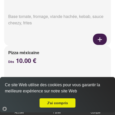
Base tomate, fromage, viande hachée, kebab, sauce
cheezy, frites
Pizza méxicaine
10.00 €
Dès
Base sauce barbecue, fromage, viande hachée,
Ce site Web utilise des cookies pour vous garantir la
chorizo, poivrons
meilleure expérience sur notre site Web
Livraison sur Reims Henry Vasnier
J'ai compris
Accueil
Panier
Compte