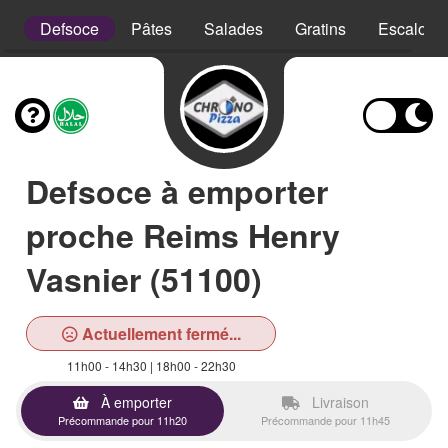
is
Defsoce
Pâtes
Salades
Gratins
Escalope
Defsoce à emporter
proche Reims Henry
Vasnier (51100)
Actuellement fermé...
11h00 - 14h30 | 18h00 - 22h30
À emporter
Livraison
Précommande pour 11h20
Précommande pour 11h45