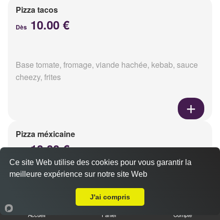
Pizza tacos
10.00 €
Dès
Base tomate, fromage, viande hachée, kebab, sauce
cheezy, frites
Pizza méxicaine
10.00 €
Dès
Ce site Web utilise des cookies pour vous garantir la
meilleure expérience sur notre site Web
A Emporter sur Reims Henry Vasnier
Base sauce barbecue, fromage, viande hachée,
J'ai compris
chorizo, poivrons
Accueil
Panier
Compte