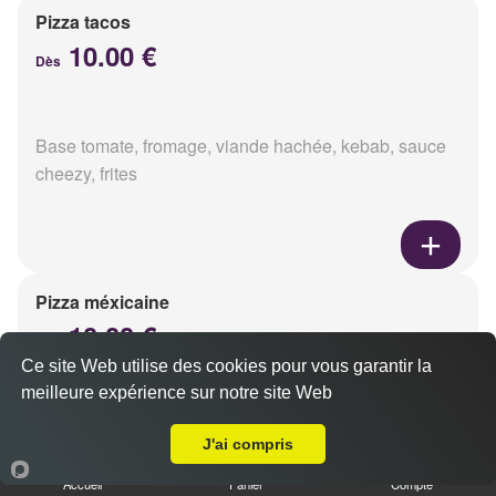
Pizza tacos
10.00 €
Dès
Base tomate, fromage, viande hachée, kebab, sauce
cheezy, frites
Pizza méxicaine
10.00 €
Dès
Ce site Web utilise des cookies pour vous garantir la
meilleure expérience sur notre site Web
A Emporter sur Reims Henry Vasnier
Base sauce barbecue, fromage, viande hachée,
J'ai compris
chorizo, poivrons
Accueil
Panier
Compte