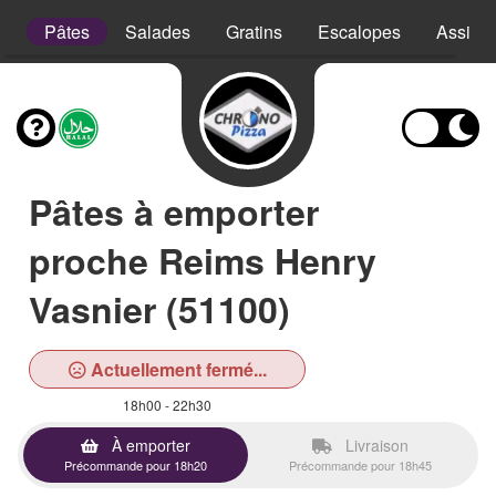
e
Pâtes
Salades
Gratins
Escalopes
Assiett
Pâtes à emporter
proche Reims Henry
Vasnier (51100)
Actuellement fermé...
18h00 - 22h30
À emporter
Livraison
Précommande pour 18h20
Précommande pour 18h45